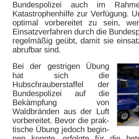
Bundespolizei auch im Rahm
Katastrophenhilfe zur Verfügung. Um
opti­mal vor­be­rei­tet zu sein, wer
Einsatzverfahren durch die Bundespo
regel­mä­ßig geübt, damit sie ein­satz
abruf­bar sind.
Bei der gest­ri­gen Übung
hat sich die
Hubschrauberstaffel der
Bundespolizei auf die
Bekämpfung von
Waldbränden aus der Luft
vor­be­rei­tet.
Bevor die prak­
ti­sche Übung jedoch begin­
nen konn­te, erfolg­te für die bete