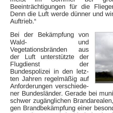
Beeinträchtigungen für die Flieger
Denn die Luft wer­de dün­ner und wi
Auftrieb.“
Bei der Bekämpfung von
Wald- und
Vegetationsbränden aus
der Luft unter­stütz­te der
Flugdienst der
Bundespolizei in den letz­
ten Jahren regel­mä­ßig auf
Anforderungen ver­schie­de­
ner Bundesländer. Gerade bei muni­ti­
schwer zugäng­li­chen Brandarealen, 
gen Brandbekämpfung einer beson­d