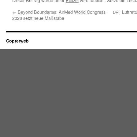
Dieser Beitrag wurde unter
Polizei
veröffentlicht. Setze ein Les
←
Beyond Boundaries: AirMed World Congress
Luftret
DRF
2026 setzt neue Maßstäbe
Copterweb