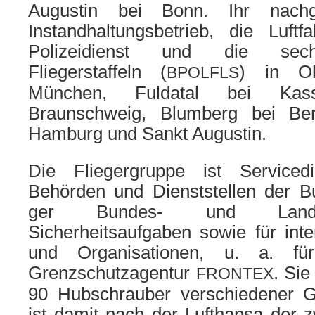
Augustin bei Bonn. Ihr nach­g
Instandhaltungsbetrieb, die Luftf
Polizeidienst und die sech
Fliegerstaffeln (
) in Ob
BPOLFLS
München, Fuldatal bei Kass
Braunschweig, Blumberg bei Berl
Hamburg und Sankt Augustin.
Die Fliegergruppe ist Servicedi
Behörden und Dienststellen der Bun
ger Bundes- und Lande
Sicherheitsaufgaben sowie für inter­
und Organisationen, u. a. fü
Grenzschutzagentur
. Sie
FRONTEX
90 Hubschrauber ver­schie­de­ner 
ist damit nach der Lufthansa der zw