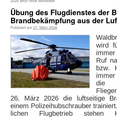
2026 setzt neue Maßstäbe
Übung des Flugdienstes der B
Brandbekämpfung aus der Luf
Publiziert am
27. März 2026
Waldb
wird f
immer 
Ruf na
bzw. 
immer 
die 
Fliege
26. März 2026 die luft­sei­ti­ge 
einem Polizeihubschrauber trai­niert
li­chen Flugbetrieb ste­hen 