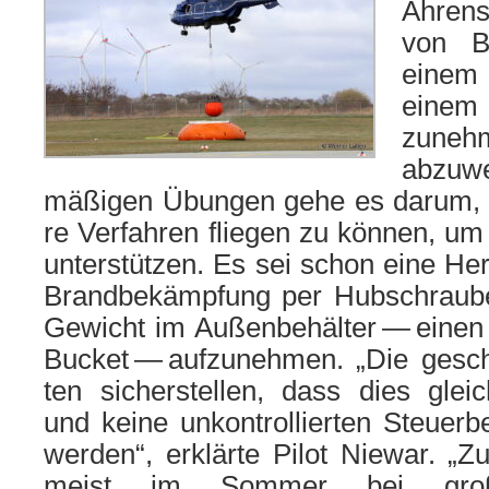
Ahrens
von B
einem
einem 
zu­neh
abzu­we
mä­ßi­gen Übungen gehe es dar­um, i
re Verfahren flie­gen zu kön­nen, u
unter­stüt­zen. Es sei schon eine He
Brandbekämpfung per Hubschrauber
Gewicht im Außenbehälter — einen 
Bucket — auf­zu­neh­men. „Die gesch
ten sicher­stel­len, dass dies gleich­
und kei­ne unkon­trol­lier­ten Steu
wer­den“, erklär­te Pilot Niewar. „
meist im Sommer bei gro­