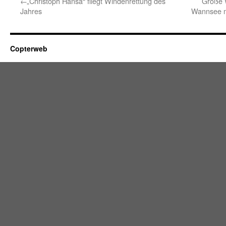
←
„
Christoph Hansa“ fliegt Windenrettung des
Große 
Jahres
Wannsee 
Copterweb