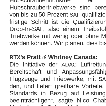
Hubschrauberindustrie ei
Hubschraubertriebwerke sind bere
von bis zu 50 Prozent
qua­li­fi­z
SAF
fris­ti­ge Schritt ist die Qualifizi
Drop-In-SAF, also einem Treibstoff
Triebwerke mit wenig oder ohne Mod
wer­den kön­nen. Wir pla­nen, dies bi
&
’s Pratt
Whitney Canada:
RTX
Die Initiative der
Luftrettun
ADAC
Bereitschaft und Anpassungsfähigk
Flugzeuge und Triebwerke, mit
SA
den, und lie­fert greif­ba­re Vortei
Standards in Bezug auf Leistung
beein­träch­ti­gen“, sag­te Nico Ch