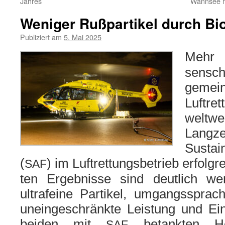
Jahres
Wannsee 
Weniger Rußpartikel durch Bi
Publiziert am
5. Mai 2025
Mehr N
sen­sc
gemei
Luftre
welt
Lang
Sustai
(
) im Luftrettungsbetrieb erfolg­r
SAF
ten Ergebnisse sind deut­lich weni­
ultra­fei­ne Partikel, umgangs­spra
unein­ge­schränk­te Leistung und Ei
bei­den mit
betank­ten Hel
SAF