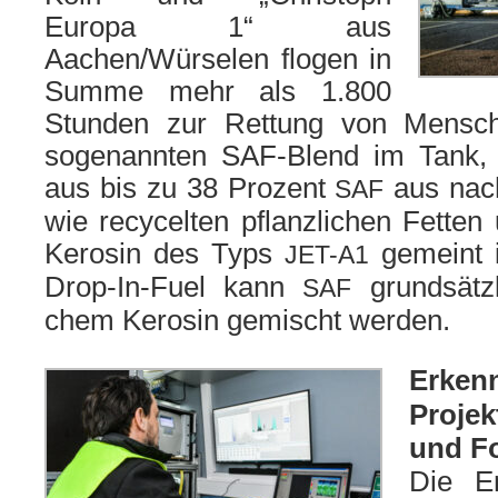
Europa 1“ aus
Aachen/Würselen flo­gen in
Summe mehr als 1.800
Stunden zur Rettung von Mensc
soge­nann­ten SAF-Blend im Tank
aus bis zu 38 Prozent
aus nach­
SAF
wie recy­cel­ten pflanz­li­chen Fette
Kerosin des Typs
gemeint is
JET-A1
Drop-In-Fuel kann
grund­sätz­
SAF
chem Kerosin gemischt wer­den.
Erke
Projek
und F
Die Er