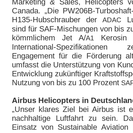
&
Marketing
Sales, Helicopters 
Canada. „Die PW206B-Turboshaft-
H135-Hubschrauber der
Luf
ADAC
sind für SAF-Mischungen von bis zu
kömm­li­chem Jet A/
Kerosin
A1
International-Spezifikationen zer
Engagement für die Förderung alter­
umfasst die Unterstützung von Kunde
Entwicklung zukünf­ti­ger Kraftstoffs
Nutzung von bis zu 100 Prozent
SA
Airbus Helicopters in Deutschlan
„Unser kla­res Ziel bei Airbus ist e
nach­hal­ti­ge Luftfahrt zu sein.
Einsatz von Sustainable Aviation 