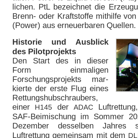
li­chen. PtL bezeich­net die Erzeugun
Brenn- oder Kraftstoffe mit­hil­fe von
(Power) aus erneu­er­ba­ren Quellen.
Historie und Ausblick
des Pilotprojekts
Den Start des in die­ser
Form ein­ma­li­gen
Forschungsprojekts mar­
kier­te der ers­te Flug eines
Rettungshubschraubers,
einer
der
Luftrettung, 
H145
ADAC
SAF-Beimischung im Sommer 20
Dezember des­sel­ben Jahres s
Luftrettung gemein­sam mit dem
DL