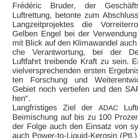
Frédéric Bruder, der Geschäf
Luftrettung, beton­te zum Abschluss d
Langzeitprojektes die Vorreiterro
Gelben Engel bei der Verwendung
mit Blick auf den Klimawandel auch d
che Verantwortung, bei der De
Luftfahrt trei­ben­de Kraft zu sein. 
viel­ver­spre­chen­den ers­ten Ergeb
ten Forschung und Weiterentwi
Gebiet noch ver­tie­fen und den SAF
hen“.
Langfristiges Ziel der
Luft
ADAC
Beimischung auf bis zu 100 Prozen
der Folge auch den Einsatz von syn­
auch Power-to-Liquid-Kerosin (PtL