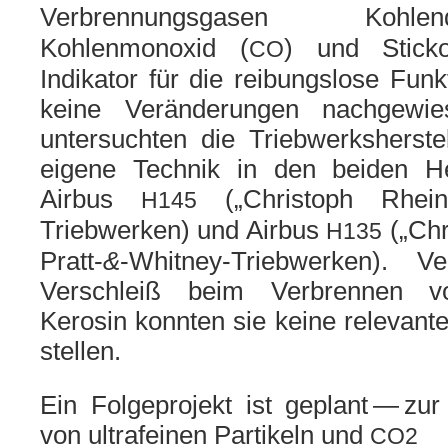
Verbrennungsgasen Kohl
Kohlenmonoxid (
) und Stick
CO
Indikator für die rei­bungs­lo­se Fu
kei­ne Veränderungen nach­ge­wie
unter­such­ten die Triebwerksherstel
eige­ne Technik in den bei­den 
Airbus
(„Christoph Rhein
H145
Triebwerken) und Airbus
(„Chr
H135
&
Pratt-
-Whitney-Triebwerken). V
Verschleiß beim Verbrennen vo
Kerosin konn­ten sie kei­ne rele­van­
stel­len.
Ein Folgeprojekt ist geplant — zur 
von ultra­fei­nen Partikeln und
CO2