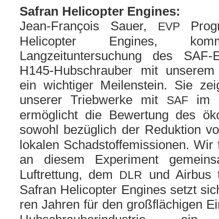
Safran Helicopter Engines:
Jean-François Sauer,
Progr
EVP
Helicopter Engines, kom­me
Langzeituntersuchung des SAF-
H145-Hubschrauber mit unse­rem A
ein wich­ti­ger Meilenstein. Sie zei
unse­rer Triebwerke mit
im L
SAF
ermög­licht die Bewertung des öko­
sowohl bezüg­lich der Reduktion v
loka­len Schadstoffemissionen. Wir 
an die­sem Experiment gemein
Luftrettung, dem
und Airbus te
DLR
Safran Helicopter Engines setzt sich
ren Jahren für den groß­flä­chi­gen 