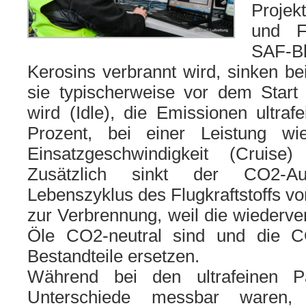
Projek
und F
SAF-B
Kerosins ver­brannt wird, sin­ken be
sie typi­scher­wei­se vor dem Sta
wird (Idle), die Emissionen ultra­f
Prozent, bei einer Leistung w
Einsatzgeschwindigkeit (Cruis
Zusätzlich sinkt der CO2-A
Lebenszyklus des Flugkraftstoffs vo
zur Verbrennung, weil die wie­der­ve
Öle CO2-neu­tral sind und die CO2-l
Bestandteile erset­zen.
Während bei den ultra­fei­nen Parti
Unterschiede mess­bar waren,