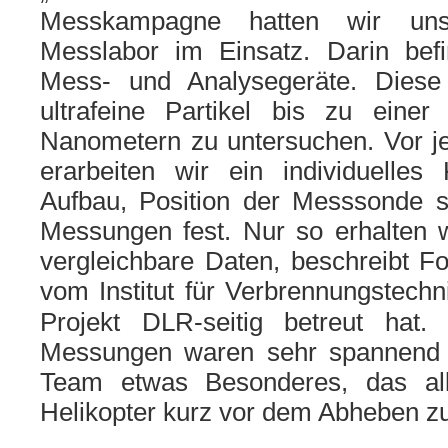
Messkampagne hat­ten wir uns
Messlabor im Einsatz. Darin befin­d
Mess- und Analysegeräte. Diese 
ultra­fei­ne Partikel bis zu eine
Nanometern zu unter­su­chen. Vor
erar­bei­ten wir ein indi­vi­du­el­
Aufbau, Position der Messsonde 
Messungen fest. Nur so erhal­ten wi
ver­gleich­ba­re Daten, beschreibt 
vom Institut für Verbrennungstech
Projekt DLR-sei­tig betreut hat.
Messungen waren sehr span­nend 
Team etwas Besonderes, das all
Helikopter kurz vor dem Abheben z