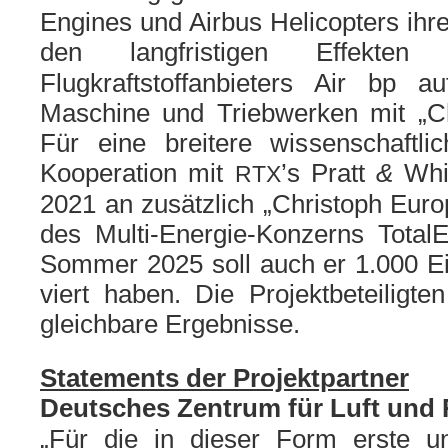
Engines und Airbus Helicopters ih
den lang­fris­ti­gen Effek
Flugkraftstoffanbieters Air bp 
Maschine und Triebwerken mit „Ch
Für eine brei­te­re wis­sen­schaft­l
&
Kooperation mit
’s Pratt
Whi
RTX
2021 an zusätz­lich „Christoph Eur
des Multi-Energie-Konzerns TotalE
Sommer 2025 soll auch er 1.000 Ei
viert haben. Die Projektbeteiligten
gleich­ba­re Ergebnisse.
Statements der Projektpartner
Deutsches Zentrum für Luft und 
„Für die in die­ser Form ers­te und