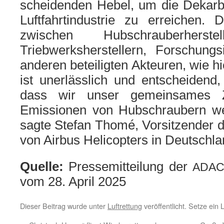
schei­den­den Hebel, um die Dekarb
Luftfahrtindustrie zu errei­chen.
zwi­schen Hubschrauberherstel
Triebwerksherstellern, Forschungs
ande­ren betei­lig­ten Akteuren, wie h
ist uner­läss­lich und ent­schei­dend,
dass wir unser gemein­sa­mes Zi
Emissionen von Hubschraubern wei­t
sag­te Stefan Thomé, Vorsitzender 
von Airbus Helicopters in Deutschla
Quelle:
Pressemitteilung der
ADA
vom 28. April 2025
Dieser Beitrag wurde unter
Luftrettung
veröffentlicht. Setze ein