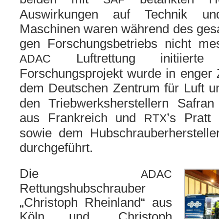
Auswirkungen auf Technik un
Maschinen waren wäh­rend des gesam­
gen Forschungsbetriebs nicht me
Luftrettung initi­ier­te 
ADAC
Forschungsprojekt wur­de in enger
dem Deutschen Zentrum für Luft u
den Triebwerksherstellern Safran
aus Frankreich und
’s Pratt
RTX
sowie dem Hubschrauberhersteller
durch­ge­führt.
Die
ADAC
Rettungshubschrauber
„Christoph Rheinland“ aus
Köln und „Christoph