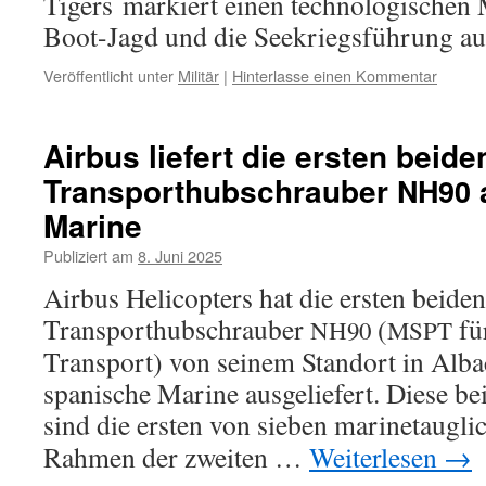
Tigers mar­kiert einen tech­no­lo­gi­schen
Boot-Jagd und die Seekriegsführung aus
Veröffentlicht unter
Militär
|
Hinterlasse einen Kommentar
Airbus lie­fert die ers­ten bei­de
Transporthubschrauber
a
NH90
Marine
Publiziert am
8. Juni 2025
Airbus Helicopters hat die ers­ten bei­den 
Transporthubschrauber
(
fü
NH90
MSPT
Transport) von sei­nem Standort in Albacet
spa­ni­sche Marine aus­ge­lie­fert. Diese 
sind die ers­ten von sie­ben mari­ne­taug­li
Rahmen der zwei­ten …
Weiterlesen
→