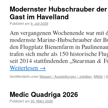
Modernster Hubschrauber de
Gast im Havelland
Publiziert am
9. Juli 2026
Am ver­gan­ge­nen Wochenende war mit 
moderns­te Marine-Hubschrauber der B
den Flugplatz Bienenfarm in Paulinenau
tra­fen sich mehr als 150 his­to­ri­sche 
&
seit 2014 statt­fin­den­den „Stearman
Fr
Weiterlesen
→
Veröffentlicht unter
Messen / Ausstellungen / Jubiläen
,
Militär
|
H
Medic Quadriga 2026
Publiziert am
20. März 2026