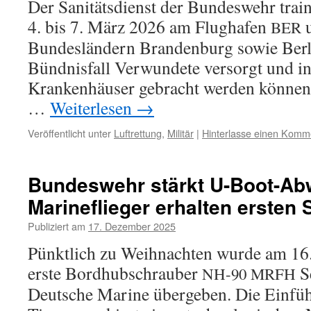
Der Sanitätsdienst der Bundeswehr trai­n
4. bis 7. März 2026 am Flughafen
u
BER
Bundesländern Brandenburg sowie Berli
Bündnisfall Verwundete ver­sorgt und in
Krankenhäuser gebracht wer­den kön­nen
…
Weiterlesen
→
Veröffentlicht unter
Luftrettung
,
Militär
|
Hinterlasse einen Komm
Bundeswehr stärkt U-Boot-Ab
Marineflieger erhal­ten ers­ten
Publiziert am
17. Dezember 2025
Pünktlich zu Weihnachten wur­de am 1
ers­te Bordhubschrauber
Se
NH-90
MRFH
Deutsche Marine über­ge­ben. Die Einfü