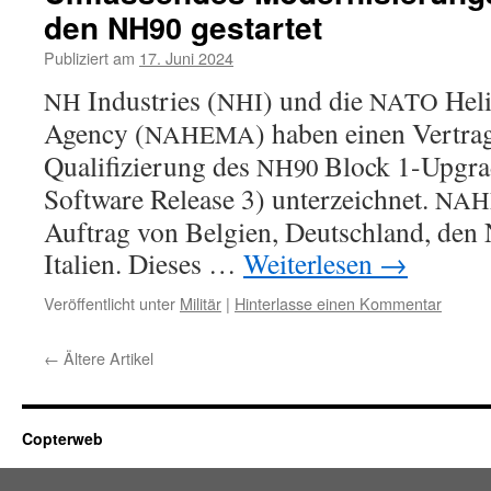
den
gestar­tet
NH90
Publiziert am
17. Juni 2024
Industries (
) und die
Heli
NH
NHI
NATO
Agency (
) haben einen Vertra
NAHEMA
Qualifizierung des
Block 1-Upgrad
NH90
Software Release 3) unter­zeich­net.
NAH
Auftrag von Belgien, Deutschland, den
Italien. Dieses …
Weiterlesen
→
Veröffentlicht unter
Militär
|
Hinterlasse einen Kommentar
←
Ältere Artikel
Copterweb